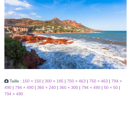
Taille :
150 × 150
|
300 × 185
|
750 × 463
|
750 × 463
|
794 ×
490
|
794 × 490
|
360 × 240
|
360 × 300
|
794 × 490
|
50 × 50
|
794 × 490