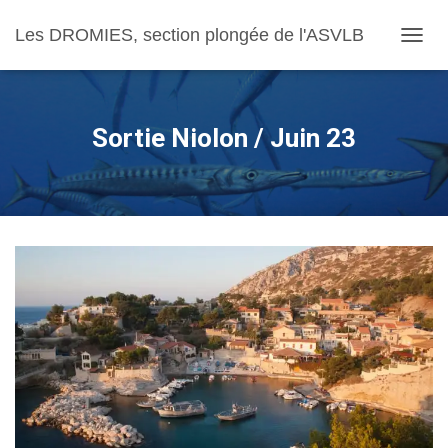
Les DROMIES, section plongée de l'ASVLB
OUVRI
Sortie Niolon / Juin 23