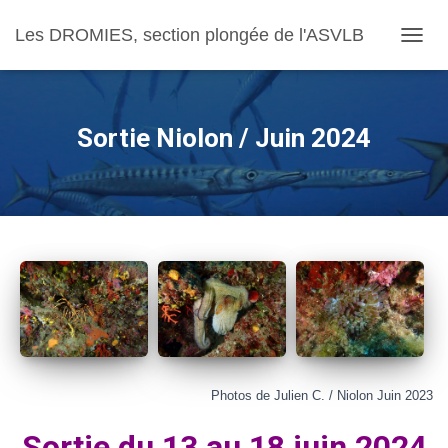
Les DROMIES, section plongée de l'ASVLB
OUVRI
Sortie Niolon / Juin 2024
Photos de Julien C. / Niolon Juin 2023
Sortie du 13 au 18 juin 2024