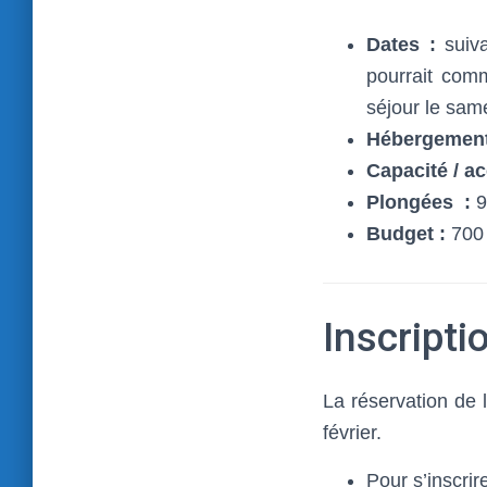
Dates :
suiva
pourrait com
séjour le same
Hébergemen
Capacité
/ a
Plongées :
9
Budget :
700 
Inscripti
La réservation de 
février.
Pour s’inscrire