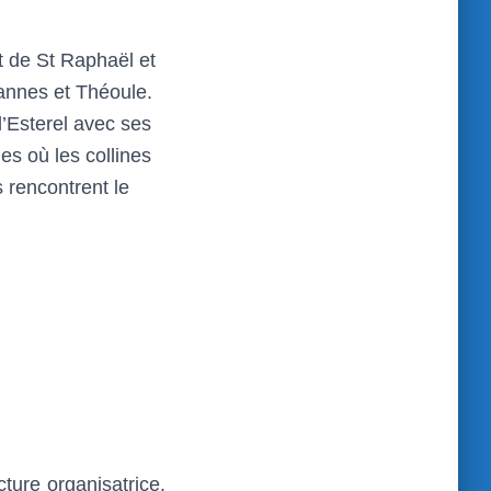
t de St Raphaël et
nnes et Théoule.
l’Esterel avec ses
s où les collines
 rencontrent le
cture organisatrice.