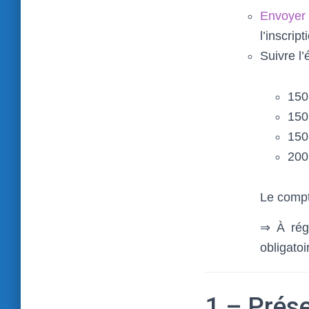
Envoyer
l’inscript
Suivre l’
150 
150
150 
200
Le compte
⇒ À régl
obligato
1 – Prése