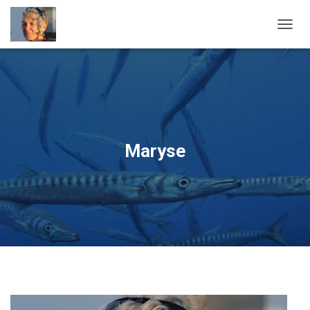
OUVRI
Maryse