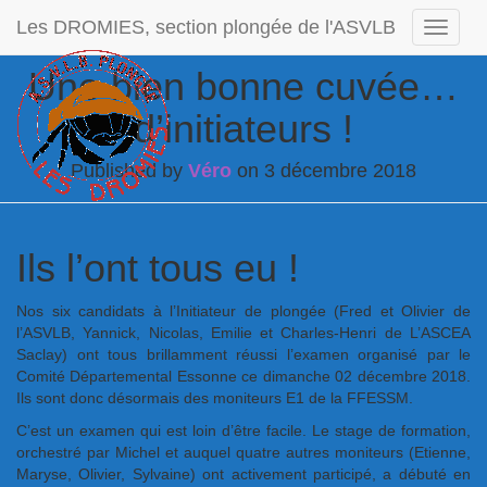
Les DROMIES, section plongée de l'ASVLB
Ouvrir/
Une bien bonne cuvée…
d’initiateurs !
Published by
Véro
on
3 décembre 2018
Ils l’ont tous eu !
Nos six candidats à l’Initiateur de plongée (Fred et Olivier de
l’ASVLB, Yannick, Nicolas, Emilie et Charles-Henri de L’ASCEA
Saclay) ont tous brillamment réussi l’examen organisé par le
Comité Départemental Essonne ce dimanche 02 décembre 2018.
Ils sont donc désormais des moniteurs E1 de la FFESSM.
C’est un examen qui est loin d’être facile. Le stage de formation,
orchestré par Michel et auquel quatre autres moniteurs (Etienne,
Maryse, Olivier, Sylvaine) ont activement participé, a débuté en