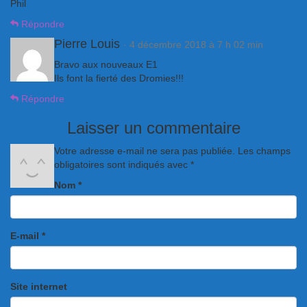
Phil
Répondre
Pierre Louis
· 4 décembre 2018 à 7 h 02 min
Bravo aux nouveaux E1
Ils font la fierté des Dromies!!!
Répondre
Laisser un commentaire
Votre adresse e-mail ne sera pas publiée.
Les champs
obligatoires sont indiqués avec
*
Nom
*
E-mail
*
Site internet