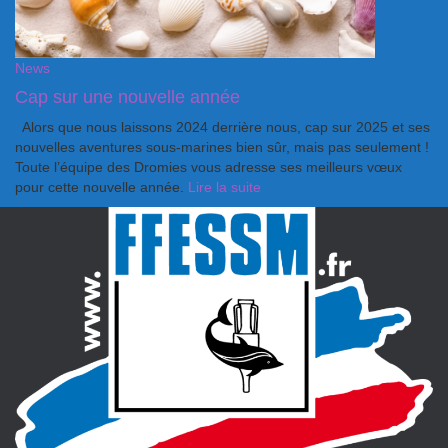
News
Cap sur une nouvelle année
Alors que nous laissons 2024 derrière nous, cap sur 2025 et ses
nouvelles aventures sous-marines bien sûr, mais pas seulement !
Toute l’équipe des Dromies vous adresse ses meilleurs vœux
pour cette nouvelle année.
Lire la suite