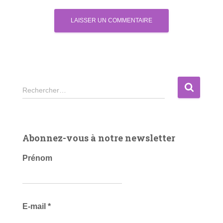
R
Rechercher…
e
c
h
e
Abonnez-vous à notre newsletter
r
c
Prénom
h
e
r
E-mail
*
: