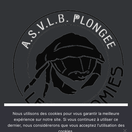
Confidentialité et cookies : ce site utilise des cookies. En continuant à
Nous utilisons des cookies pour vous garantir la meilleure
utiliser ce site Web, vous acceptez leur utilisation.
expérience sur notre site. Si vous continuez à utiliser ce
dernier, nous considérerons que vous acceptez l'utilisation des
Pour en savoir plus, notamment sur la façon de contrôler les cookies,
cookies.
consultez :
Politique relative aux cookies