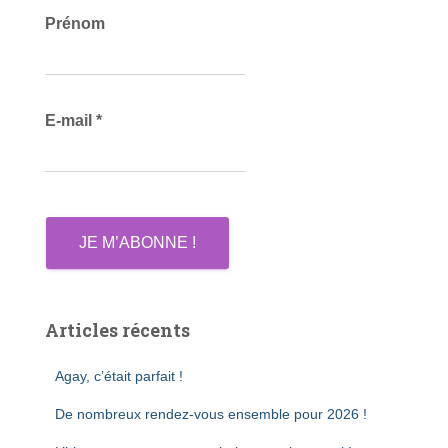
c
Prénom
h
e
r
E-mail
*
:
Articles récents
Agay, c’était parfait !
De nombreux rendez-vous ensemble pour 2026 !