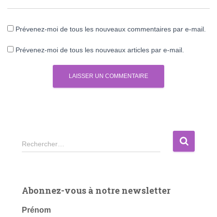
Prévenez-moi de tous les nouveaux commentaires par e-mail.
Prévenez-moi de tous les nouveaux articles par e-mail.
R
Rechercher…
e
c
h
e
Abonnez-vous à notre newsletter
r
c
Prénom
h