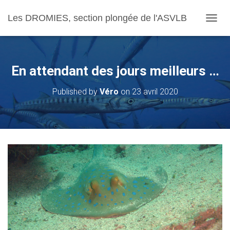
Les DROMIES, section plongée de l'ASVLB
OUVRI
En attendant des jours meilleurs …
Published by
Véro
on
23 avril 2020