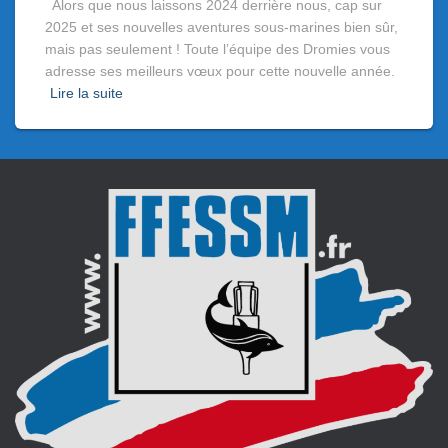
Alors que nous laissons 2024 derrière nous, cap sur
2025 et ses nouvelles aventures sous-marines bien sûr,
mais pas seulement ! Toute l’équipe des Dromies vous
adresse ses meilleurs vœux pour cette nouvelle année.
Lire la suite