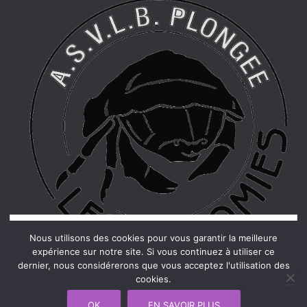
Confidentialité et cookies : ce site utilise des cookies. En continuant à
Nous utilisons des cookies pour vous garantir la meilleure
utiliser ce site Web, vous acceptez leur utilisation.
expérience sur notre site. Si vous continuez à utiliser ce
dernier, nous considérerons que vous acceptez l'utilisation des
Pour en savoir plus, notamment sur la façon de contrôler les cookies,
cookies.
consultez :
Politique relative aux cookies
Hestia | Développé par
ThemeIsle
OK
EN SAVOIR PLUS