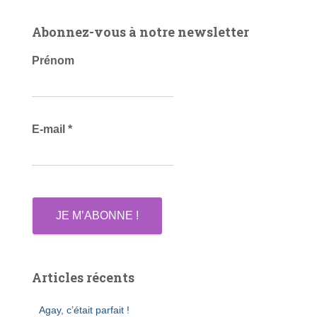
h
e
Abonnez-vous à notre newsletter
r
c
Prénom
h
e
r
E-mail
*
:
Articles récents
Agay, c’était parfait !