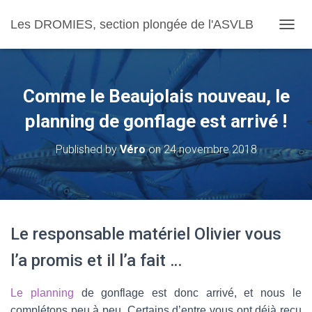
Les DROMIES, section plongée de l'ASVLB
OUVRI
Comme le Beaujolais nouveau, le
planning de gonflage est arrivé !
Published by
Véro
on
24 novembre 2018
Le responsable matériel Olivier vous
l’a promis et il l’a fait …
Le planning
de gonflage est donc arrivé, et nous le
complétons peu à peu. Certains d’entre vous ont déjà reçu