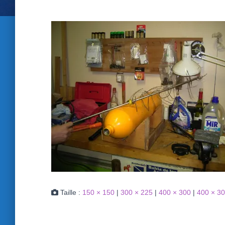
Taille :
150 × 150
|
300 × 225
|
400 × 300
|
400 × 3