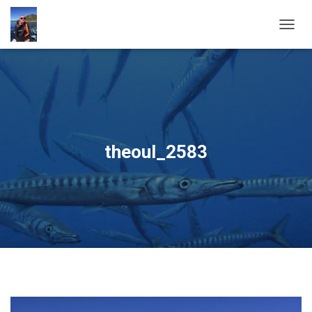
OUVRI
theoul_2583