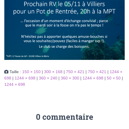
Taille :
150 × 150
|
300 × 168
|
750 × 421
|
750 × 421
|
1244 ×
698
|
1244 × 698
|
360 × 240
|
360 × 300
|
1244 × 698
|
50 × 50
|
1244 × 698
0 commentaire