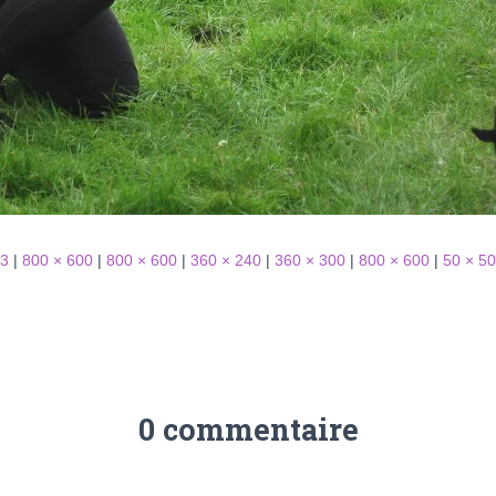
63
|
800 × 600
|
800 × 600
|
360 × 240
|
360 × 300
|
800 × 600
|
50 × 50
0 commentaire