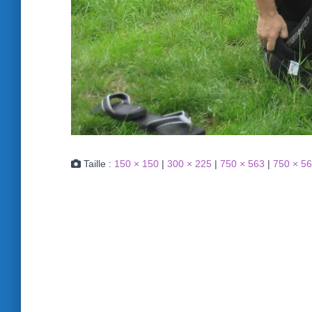
Taille :
150 × 150
|
300 × 225
|
750 × 563
|
750 × 5