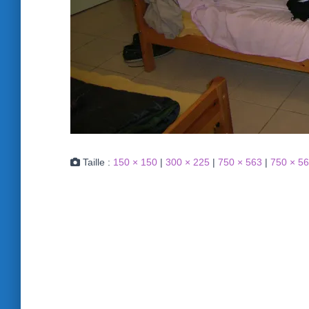
Taille :
150 × 150
|
300 × 225
|
750 × 563
|
750 × 5