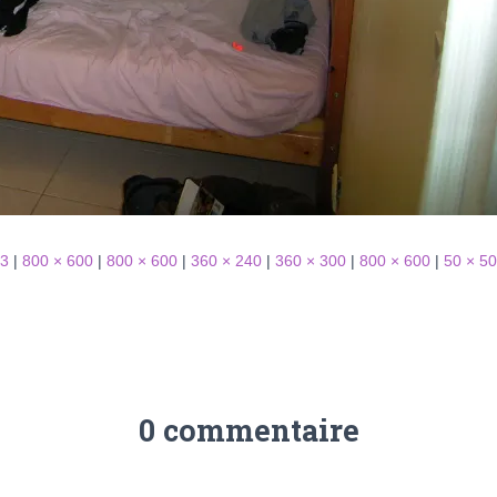
63
|
800 × 600
|
800 × 600
|
360 × 240
|
360 × 300
|
800 × 600
|
50 × 50
0 commentaire