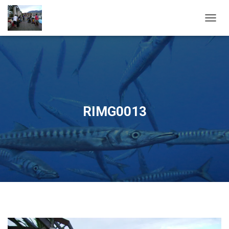
OUVRI
RIMG0013