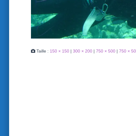
Taille :
150 × 150
|
300 × 200
|
750 × 500
|
750 × 5