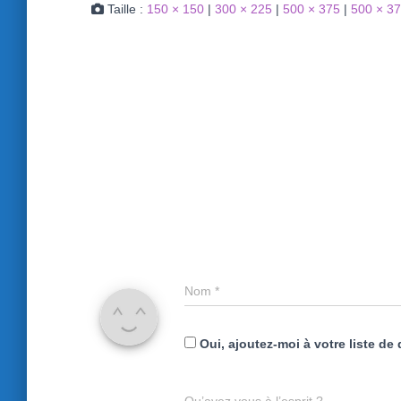
Taille :
150 × 150
|
300 × 225
|
500 × 375
|
500 × 3
Nom
*
Oui, ajoutez-moi à votre liste de 
Qu’avez vous à l’esprit ?