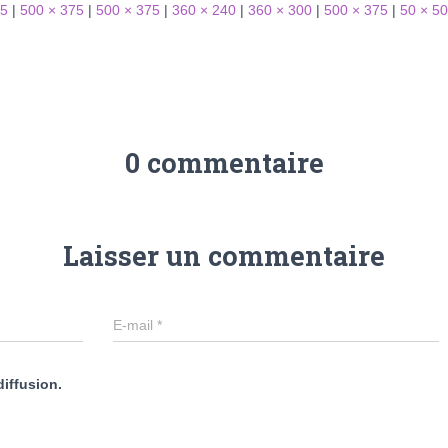
75
|
500 × 375
|
500 × 375
|
360 × 240
|
360 × 300
|
500 × 375
|
50 × 50
0 commentaire
Laisser un commentaire
E-mail
*
diffusion.