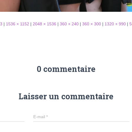
63
|
1536 × 1152
|
2048 × 1536
|
360 × 240
|
360 × 300
|
1320 × 990
|
5
0 commentaire
Laisser un commentaire
E-mail
*