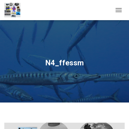
OUVRI
N4_ffessm