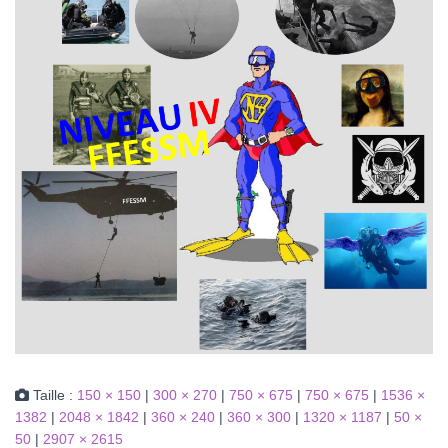
Taille :
150 × 150
|
300 × 270
|
750 × 675
|
750 × 675
|
1536 ×
1382
|
2048 × 1842
|
360 × 240
|
360 × 300
|
1320 × 1187
|
50 ×
50
|
2907 × 2615