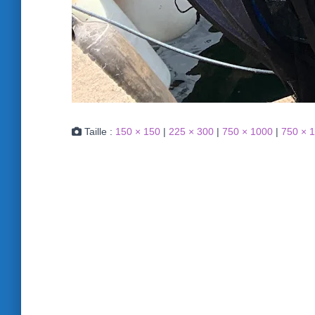
Taille :
150 × 150
|
225 × 300
|
750 × 1000
|
750 × 